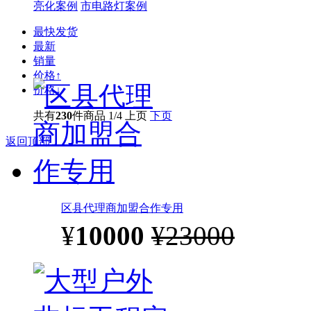
亮化案例
市电路灯案例
最快发货
最新
销量
价格↑
价格↓
共有
230
件商品
1/4
上页
下页
返回顶部
区县代理商加盟合作专用
¥
10000
¥23000